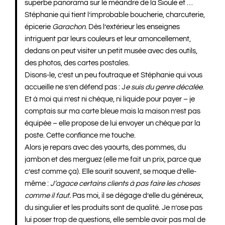
superbe panorama sur le méandre de la Sioule et …
Stéphanie qui tient l’improbable boucherie, charcuterie,
épicerie
Garachon
. Dès l’extérieur les enseignes
intriguent par leurs couleurs et leur amoncellement,
dedans on peut visiter un petit musée avec des outils,
des photos, des cartes postales.
Disons-le, c’est un peu foutraque et Stéphanie qui vous
accueille ne s’en défend pas : J
e suis du genre décalée
.
Et à moi qui n’est ni chèque, ni liquide pour payer – je
comptais sur ma carte bleue mais la maison n’est pas
équipée – elle propose de lui envoyer un chèque par la
poste. Cette confiance me touche.
Alors je repars avec des yaourts, des pommes, du
jambon et des merguez (elle me fait un prix, parce que
c’est comme ça). Elle sourit souvent, se moque d’elle-
même :
J’agace certains clients à pas faire les choses
comme il faut.
Pas moi, il se dégage d’elle du généreux,
du singulier et les produits sont de qualité. Je n’ose pas
lui poser trop de questions, elle semble avoir pas mal de