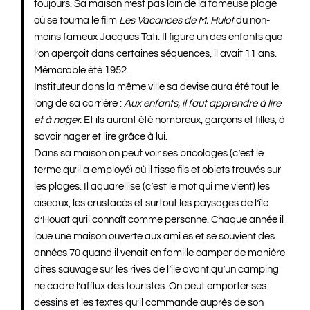
toujours. Sa maison n’est pas loin de la fameuse plage
où se tourna le film
Les Vacances de M. Hulot
du non-
moins fameux Jacques Tati. Il figure un des enfants que
l’on aperçoit dans certaines séquences, il avait 11 ans.
Mémorable été 1952.
Instituteur dans la même ville sa devise aura été tout le
long de sa carrière :
Aux enfants, il faut apprendre à lire
et à nager.
Et ils auront été nombreux, garçons et filles, à
savoir nager et lire grâce à lui.
Dans sa maison on peut voir ses bricolages (c’est le
terme qu’il a employé) où il tisse fils et objets trouvés sur
les plages. Il aquarellise (c’est le mot qui me vient) les
oiseaux, les crustacés et surtout les paysages de l’île
d’Houat qu’il connaît comme personne. Chaque année il
loue une maison ouverte aux ami.es et se souvient des
années 70 quand il venait en famille camper de manière
dites sauvage sur les rives de l’île avant qu’un camping
ne cadre l’afflux des touristes. On peut emporter ses
dessins et les textes qu’il commande auprès de son