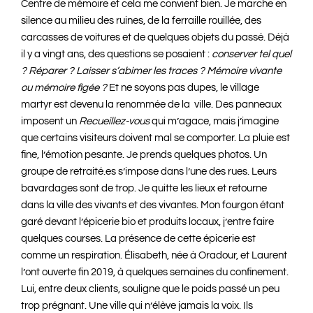
Centre de mémoire et cela me convient bien. Je marche en
silence au milieu des ruines, de la ferraille rouillée, des
carcasses de voitures et de quelques objets du passé. Déjà
il y a vingt ans, des questions se posaient :
conserver tel quel
? Réparer ? Laisser s’abimer les traces ? Mémoire vivante
ou mémoire figée ?
Et ne soyons pas dupes, le village
martyr est devenu la renommée de la ville. Des panneaux
imposent un
Recueillez-vous
qui m’agace, mais j’imagine
que certains visiteurs doivent mal se comporter. La pluie est
fine, l’émotion pesante. Je prends quelques photos. Un
groupe de retraité.es s’impose dans l’une des rues. Leurs
bavardages sont de trop. Je quitte les lieux et retourne
dans la ville des vivants et des vivantes. Mon fourgon étant
garé devant l’épicerie bio et produits locaux, j’entre faire
quelques courses. La présence de cette épicerie est
comme un respiration. Élisabeth, née à Oradour, et Laurent
l’ont ouverte fin 2019, à quelques semaines du confinement.
Lui, entre deux clients, souligne que le poids passé un peu
trop prégnant. Une ville qui n’élève jamais la voix. Ils