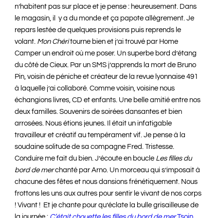
n’habitent pas sur place et je pense : heureusement. Dans
le magasin, il y a du monde et ça papote allègrement. Je
repars lestée de quelques provisions puis reprends le
volant.
Mon Chéri
tourne bien et j’ai trouvé par Home
Camper un endroit où me poser. Un superbe bord d’étang
du côté de Cieux. Par un SMS j’apprends la mort de Bruno
Pin, voisin de péniche et créateur de la revue lyonnaise 491
à laquelle j’ai collaboré. Comme voisin, voisine nous
échangions livres, CD et enfants. Une belle amitié entre nos
deux familles. Souvenirs de soirées dansantes et bien
arrosées. Nous étions jeunes. Il était un infatigable
travailleur et créatif au tempérament vif. Je pense à la
soudaine solitude de sa compagne Fred. Tristesse.
Conduire me fait du bien. J’écoute en boucle
Les filles du
bord de mer
chanté par Arno. Un morceau qui s’imposait à
chacune des fêtes et nous dansions frénétiquement. Nous
frottons les uns aux autres pour sentir le vivant de nos corps
! Vivant ! Et je chante pour qu’éclate la bulle grisailleuse de
la journée :
C’était chouette les filles du bord de mer
Tsoin.