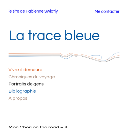
Aller
le site de Fabienne Swiatly
Me contacter
au
contenu
La trace bleue
Vivre à demeure
Chroniques du voyage
Portraits de gens
Bibliographie
A propos
Mon Chéri on the road – 4